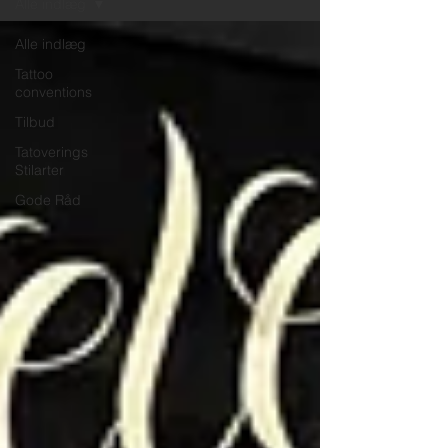
Alle indlæg
Alle indlæg
Tattoo
conventions
Tilbud
Tatoverings
Stilarter
Gode Råd