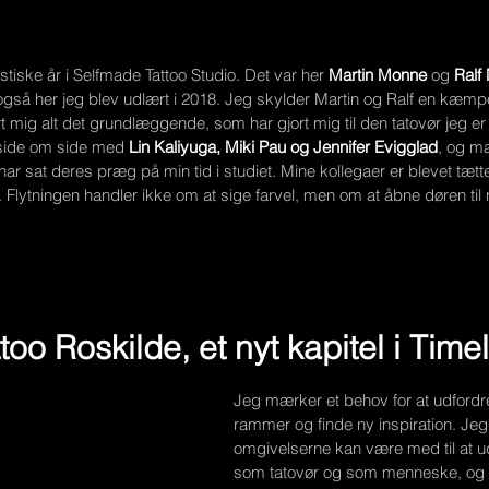
stiske år i Selfmade Tattoo Studio. Det var her 
Martin Monne
 og 
Ralf
også her jeg blev udlært i 2018. Jeg skylder Martin og Ralf en kæmpe
 mig alt det grundlæggende, som har gjort mig til den tatovør jeg er 
 side om side med 
Lin Kaliyuga, Miki Pau og Jennifer Evigglad
, og m
har sat deres præg på min tid i studiet. Mine kollegaer er blevet tætt
d. Flytningen handler ikke om at sige farvel, men om at åbne døren til
oo Roskilde, et nyt kapitel i Time
Jeg mærker et behov for at udfordre
rammer og finde ny inspiration. Jeg 
omgivelserne kan være med til at u
som tatovør og som menneske, og de