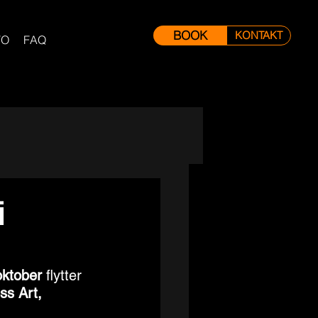
BOOK
KONTAKT
FO
FAQ
i
oktober
 flytter 
ss Art, 