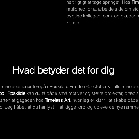
helt rigtigt at tage springet. Hos 
Tim
mulighed for at arbejde side om si
dygtige kollegaer som jeg glæder mig
kende.
Hvad betyder det for dig
e mine sessioner foregå i Roskilde. Fra den 6. oktober vil alle mine se
oo i Roskilde
 kan du få både små motiver og større projekter, præcis
starten af gågaden hos
Timeless Art
, hvor jeg er klar til at skabe båd
id. Jeg håber, at du har lyst til at kigge forbi og opleve de nye ra