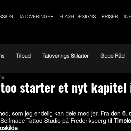
SSION
TATOVERINGER
FLASH DESIGNS
PRISER
IN
ns
Tilbud
Tatoverings Stilarter
Gode Råd
ing
too starter et nyt kapitel 
hed, som jeg endelig kan dele med jer. Fra den 
6. 
 Selfmade Tattoo Studio på Frederiksberg til 
Timele
oskilde
.