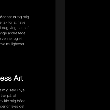
 Monnerup
 tog mig 
 tak for at have 
i dag. Jeg har haft 
ange andre fede 
e venner og vi 
 nye muligheder.
less Art
 mig selv i nye 
tror på, at 
dvikle mig både 
rfor føles det 