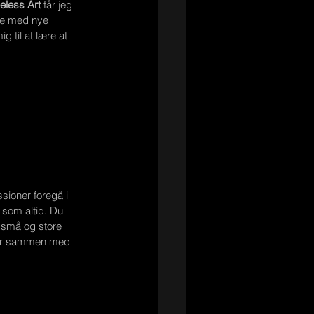
eless Art
 får jeg 
de med nye 
 til at lære at 
ssioner foregå i 
 som altid. Du 
e små og store 
mmer sammen med 